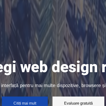
egi web design
interfață pentru mai multe dispozitive, browsere ș
Citiți mai mult
Evaluare gratuită