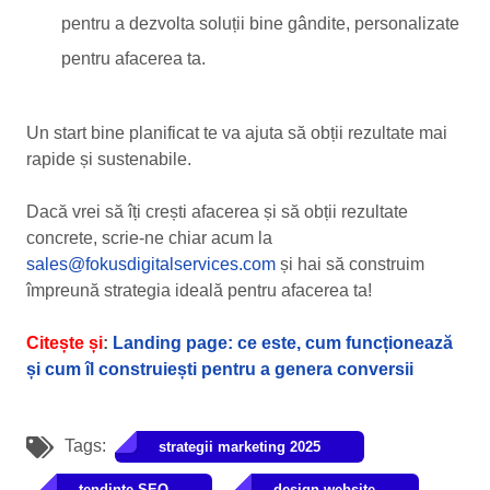
pentru a dezvolta soluții bine gândite, personalizate
pentru afacerea ta.
Un start bine planificat te va ajuta să obții rezultate mai
rapide și sustenabile.
Dacă vrei să îți crești afacerea și să obții rezultate
concrete, scrie-ne chiar acum la
sales@fokusdigitalservices.com
și hai să construim
împreună strategia ideală pentru afacerea ta!
Citește și
:
Landing page: ce este, cum funcționează
și cum îl construiești pentru a genera conversii
Tags:
strategii marketing 2025
tendinte SEO
design website