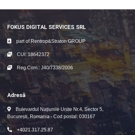
FOKUS DIGITAL SERVICES SRL
part of
Rentrop&Straton GROUP
CUI: 18642372
Reg.Com.: J40/7338/2006
Adresă
Bulevardul Națiunile Unite Nr.4, Sector 5,
București, Romania - Cod postal: 030167
+4021.317.25.87