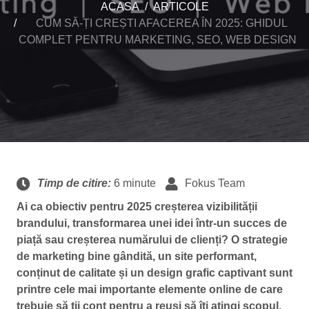
ACASA
ARTICOLE
CUM SĂ-ȚI CREȘTI AFACEREA ÎN 2025: GHIDUL
COMPLET PENTRU MARKETING, SEO, WEB DESIGN
Timp de citire:
6 minute
Fokus Team
Ai ca obiectiv pentru 2025 creșterea vizibilității
brandului, transformarea unei idei într-un succes de
piață sau creșterea numărului de clienți? O strategie
de marketing bine gândită, un site performant,
conținut de calitate și un design grafic captivant sunt
printre cele mai importante elemente online de care
trebuie să ții cont pentru a reuși să îți atingi scopul.