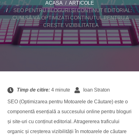
ACASA
ARTICOLE
SEO PENTRU BLOGURI ȘI CONȚINUT EDITORIAL:
CUM SĂ VĂ OPTIMIZAȚI CONȚINUTUL PENTRU A
CREȘTE VIZIBILITATEA
Timp de citire:
4 minute
Ioan Straton
SEO (Optimizarea pentru Motoarele de Căutare) este o
componentă esențială a succesului online pentru bloguri
și site-uri cu conținut editorial. Atragererea traficului
organic și creșterea vizibilității în motoarele de căutare