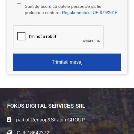
Sunt de acord ca datele personale să fie
prelucrate conform
Regulamentului UE 679/2016
Trimiteți mesaj
FOKUS DIGITAL SERVICES SRL
part of
Rentrop&Straton GROUP
CUI: 18642372