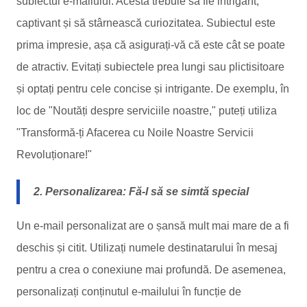
subiectul e-mailului. Acesta trebuie să fie intrigant,
captivant și să stârnească curiozitatea. Subiectul este
prima impresie, așa că asigurați-vă că este cât se poate
de atractiv. Evitați subiectele prea lungi sau plictisitoare
și optați pentru cele concise și intrigante. De exemplu, în
loc de "Noutăți despre serviciile noastre," puteți utiliza
"Transformă-ți Afacerea cu Noile Noastre Servicii
Revoluționare!"
2. Personalizarea: Fă-l să se simtă special
Un e-mail personalizat are o șansă mult mai mare de a fi
deschis și citit. Utilizați numele destinatarului în mesaj
pentru a crea o conexiune mai profundă. De asemenea,
personalizați conținutul e-mailului în funcție de