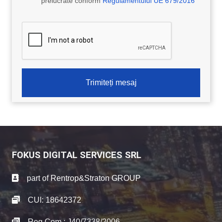
prelucrate conform
Regulamentului UE 679/2016
Trimiteți mesaj
FOKUS DIGITAL SERVICES SRL
part of
Rentrop&Straton GROUP
CUI: 18642372
Reg.Com.: J40/7338/2006