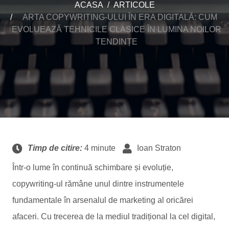
ACASA
ARTICOLE
ARTA COPYWRITING-ULUI ÎN ERA DIGITALĂ: CUM
EVOLUEAZĂ TEHNICILE CLASICE ÎN LUMINA NOILOR
TENDINȚE
Timp de citire:
4 minute
Ioan Straton
Într-o lume în continuă schimbare și evoluție,
copywriting-ul rămâne unul dintre instrumentele
fundamentale în arsenalul de marketing al oricărei
afaceri. Cu trecerea de la mediul tradițional la cel digital,