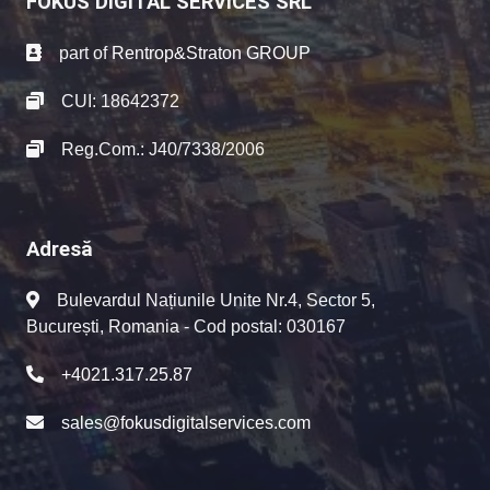
FOKUS DIGITAL SERVICES SRL
part of
Rentrop&Straton GROUP
CUI: 18642372
Reg.Com.: J40/7338/2006
Adresă
Bulevardul Națiunile Unite Nr.4, Sector 5,
București, Romania - Cod postal: 030167
+4021.317.25.87
sales@fokusdigitalservices.com