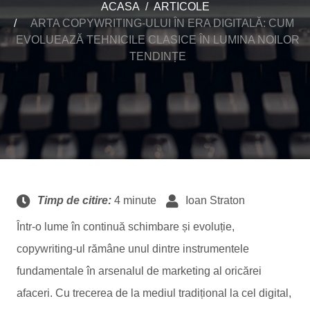
ACASA
ARTICOLE
ARTA COPYWRITING-ULUI ÎN ERA DIGITALĂ: CUM
EVOLUEAZĂ TEHNICILE CLASICE ÎN LUMINA NOILOR
TENDINȚE
Timp de citire:
4 minute
Ioan Straton
Într-o lume în continuă schimbare și evoluție,
copywriting-ul rămâne unul dintre instrumentele
fundamentale în arsenalul de marketing al oricărei
afaceri. Cu trecerea de la mediul tradițional la cel digital,