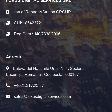
FOKUS DIGITAL SERVICES SRL
part of
Rentrop&Straton GROUP
CUI: 18642372
Reg.Com.: J40/7338/2006
Adresă
Bulevardul Națiunile Unite Nr.4, Sector 5,
București, Romania - Cod postal: 030167
+4021.317.25.87
sales@fokusdigitalservices.com