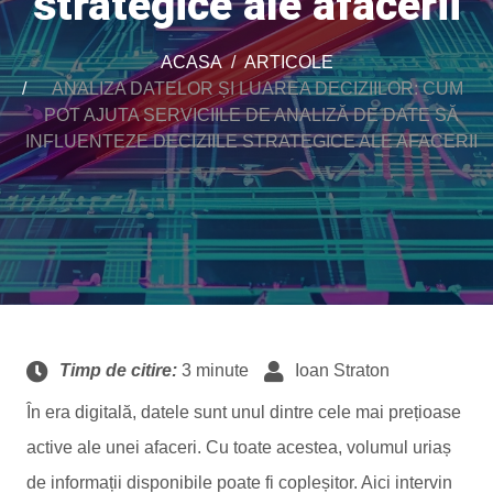
strategice ale afacerii
ACASA
ARTICOLE
ANALIZA DATELOR ȘI LUAREA DECIZIILOR: CUM
POT AJUTA SERVICIILE DE ANALIZĂ DE DATE SĂ
INFLUENTEZE DECIZIILE STRATEGICE ALE AFACERII
Timp de citire:
3 minute
Ioan Straton
În era digitală, datele sunt unul dintre cele mai prețioase
active ale unei afaceri. Cu toate acestea, volumul uriaș
de informații disponibile poate fi copleșitor. Aici intervin