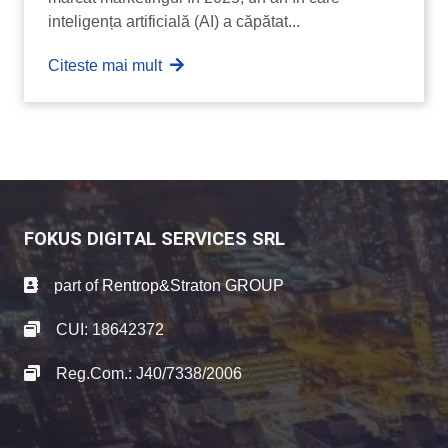
inteligența artificială (AI) a căpătat...
Citeste mai mult
FOKUS DIGITAL SERVICES SRL
part of
Rentrop&Straton GROUP
CUI: 18642372
Reg.Com.: J40/7338/2006