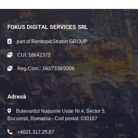
FOKUS DIGITAL SERVICES SRL
part of
Rentrop&Straton GROUP
CUI: 18642372
Reg.Com.: J40/7338/2006
Adresă
Bulevardul Națiunile Unite Nr.4, Sector 5,
București, Romania - Cod postal: 030167
+4021.317.25.87