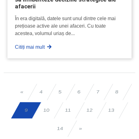
afacerii
În era digitală, datele sunt unul dintre cele mai
prețioase active ale unei afaceri. Cu toate
acestea, volumul uriaș de...
Citiți mai mult
«
4
5
6
7
8
10
12
13
11
9
14
»