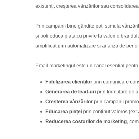
existenți, creșterea vânzărilor sau consolidarea
Prin campanii bine gândite poți stimula vânzările
și poți educa piața cu privire la valorile brandulu
amplificat prin automatizare și analiză de perfo
Email marketingul este un canal esențial pentru
Fidelizarea clienților
prin comunicare cons
Generarea de lead-uri
prin formulare de ab
Creșterea vânzărilor
prin campanii promoț
Educarea pieței
prin conținut valoros (ex: 
Reducerea costurilor de marketing
, com