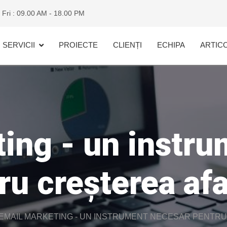
 Fri : 09.00 AM - 18.00 PM
SERVICII
PROIECTE
CLIENȚI
ECHIPA
ARTIC
ing - un instr
ru creșterea afa
EMAIL MARKETING - UN INSTRUMENT NECESAR PENTRU