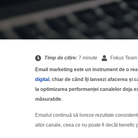
Timp de citire:
7 minute
Fokus Team
Email marketing este un instrument de o real
digital
, chiar de când îți lansezi afacerea și 
la optimizarea performanței canalelor deja ex
măsurabile.
Emailul continuă să livreze rezultate consisten
altor canale, ceea ce nu poate fi decât benefic p