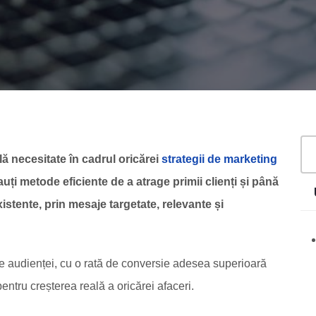
ă necesitate în cadrul oricărei
strategii de marketing
cauți metode eficiente de a atrage primii clienți și până
istente, prin mesaje targetate, relevante și
te audienței, cu o rată de conversie adesea superioară
entru creșterea reală a oricărei afaceri.