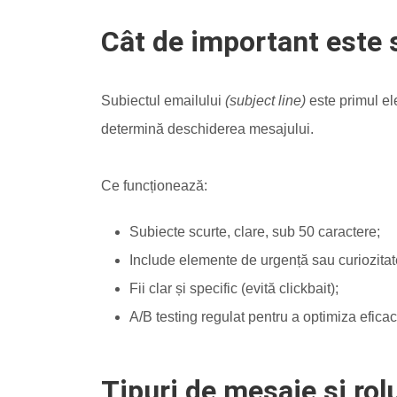
Cât de important este 
Subiectul emailului
(subject line)
este primul ele
determină deschiderea mesajului.
Ce funcționează:
Subiecte scurte, clare, sub 50 caractere;
Include elemente de urgență sau curiozitat
Fii clar și specific (evită clickbait);
A/B testing regulat pentru a optimiza eficac
Tipuri de mesaje și rolu