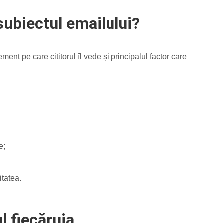
subiectul emailului?
ment pe care cititorul îl vede și principalul factor care
e;
itatea.
l fiecăruia