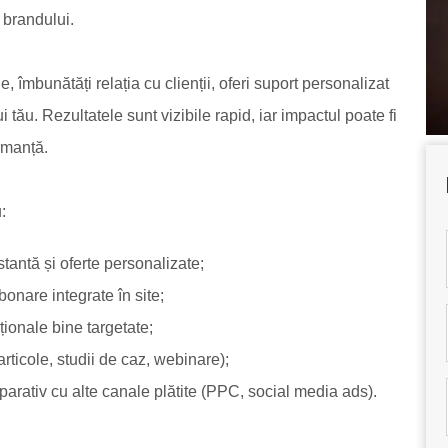
 brandului.
, îmbunătăți relația cu clienții, oferi suport personalizat
i tău. Rezultatele sunt vizibile rapid, iar impactul poate fi
rmanță.
:
tantă și oferte personalizate;
onare integrate în site;
ionale bine targetate;
articole, studii de caz, webinare);
parativ cu alte canale plătite (PPC, social media ads).