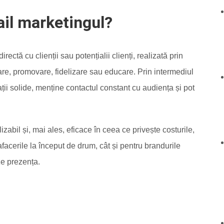
ail marketingul?
ctă cu clienții sau potențialii clienți, realizată prin
are, promovare, fidelizare sau educare. Prin intermediul
lații solide, menține contactul constant cu audiența și pot
izabil și, mai ales, eficace în ceea ce privește costurile,
facerile la început de drum, cât și pentru brandurile
ze prezența.