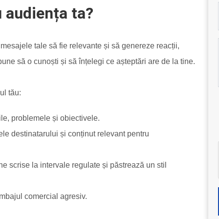
 audiența ta?
mesajele tale să fie relevante și să genereze reacții,
ne să o cunoști și să înțelegi ce așteptări are de la tine.
ul tău:
ile, problemele și obiectivele.
le destinatarului și conținut relevant pentru
ne scrise la intervale regulate și păstrează un stil
imbajul comercial agresiv.