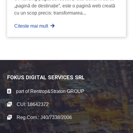
„pagină de destinație”, este o pagină web creată
cu un scop precis: transformarea...
Citeste mai mult
FOKUS DIGITAL SERVICES SRL
part of
Rentrop&Straton GROUP
CUI: 18642372
Reg.Com.: J40/7338/2006