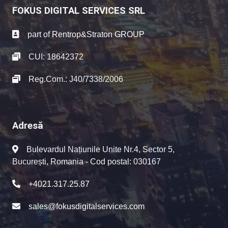
FOKUS DIGITAL SERVICES SRL
part of
Rentrop&Straton GROUP
CUI: 18642372
Reg.Com.: J40/7338/2006
Adresă
Bulevardul Națiunile Unite Nr.4, Sector 5,
București, Romania - Cod postal: 030167
+4021.317.25.87
sales@fokusdigitalservices.com